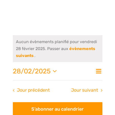
Aucun évènements planifié pour vendredi
28 février 2025. Passer aux
évènements
suivants
.
Nav
28/02/2025
Na
Jour
de
Sélectionnez
une
vue
pa
Jour précédent
Jour suivant
date.
Évè
S’abonner au calendrier