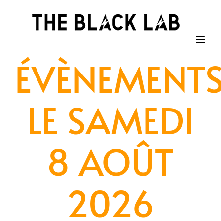
Passer
au
contenu
ÉVÈNEMENT
LE SAMEDI
8 AOÛT
2026