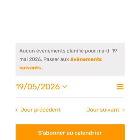
Aucun évènements planifié pour mardi 19
mai 2026. Passer aux
évènements
suivants
.
Nav
19/05/2026
Na
Jour
de
Sélectionnez
une
vue
pa
Jour précédent
Jour suivant
date.
Évè
S’abonner au calendrier