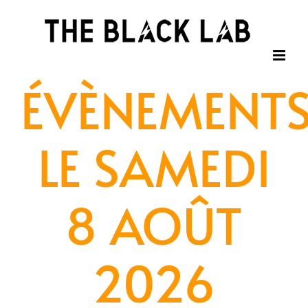
Passer
au
contenu
ÉVÈNEMENT
LE SAMEDI
8 AOÛT
2026