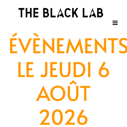
Passer
au
contenu
ÉVÈNEMENT
LE JEUDI 6
AOÛT
2026