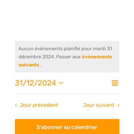
Aucun évènements planifié pour mardi 31
décembre 2024. Passer aux
évènements
suivants
.
Nav
31/12/2024
Na
Jour
de
Sélectionnez
une
vue
pa
Jour précédent
Jour suivant
date.
Évè
S’abonner au calendrier