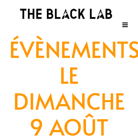
Passer
au
contenu
ÉVÈNEMENT
LE
DIMANCHE
9 AOÛT