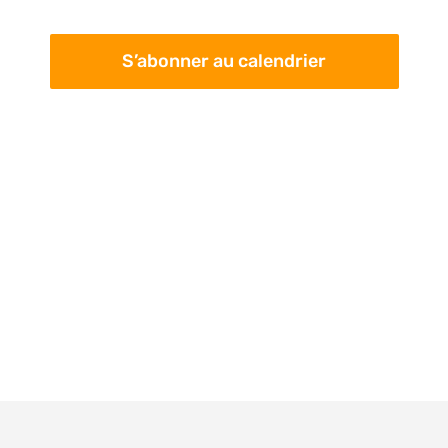
pa
Évè
con
S’abonner au calendrier