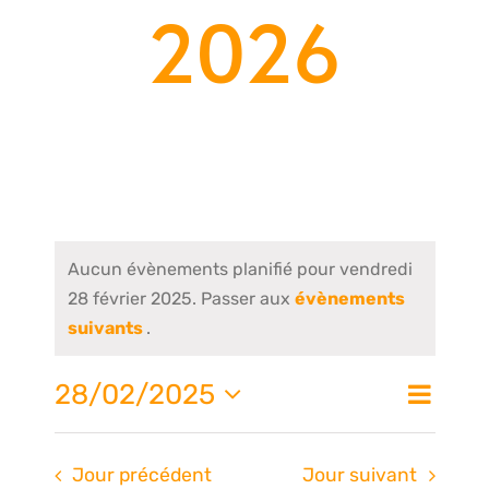
2026
Aucun évènements planifié pour vendredi
28 février 2025. Passer aux
évènements
suivants
.
Nav
28/02/2025
Na
Jour
de
Sélectionnez
une
vue
Jour précédent
Jour suivant
date.