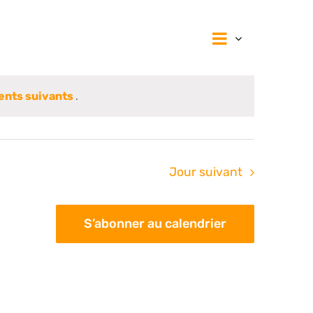
Navigat
Navig
Jour
de
vues
par
Évènem
nts suivants
.
consul
Jour suivant
S’abonner au calendrier