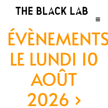
Passer
au
contenu
ÉVÈNEMENT
LE LUNDI 10
AOÛT
2026
›