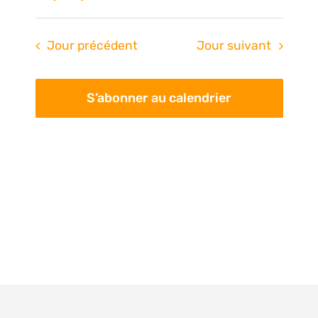
Na
de
Sélectionnez
une
vue
pa
Jour précédent
Jour suivant
date.
Évè
con
S’abonner au calendrier