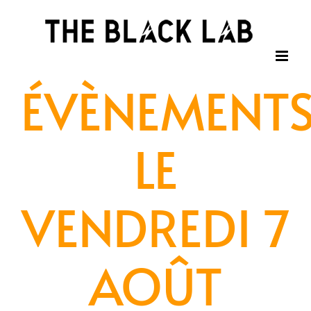
Passer
au
contenu
ÉVÈNEMENT
LE
VENDREDI 7
AOÛT