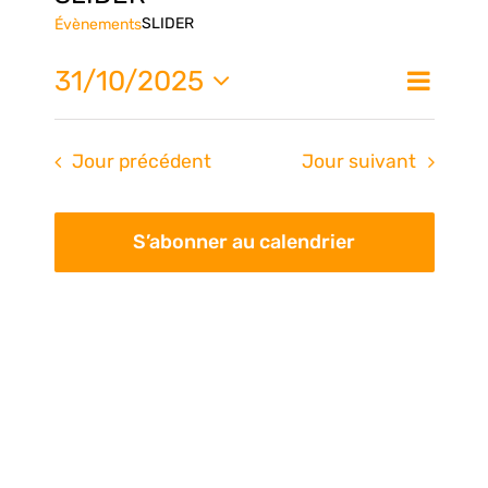
SLIDER
Évènements
Nav
31/10/2025
Na
Jour
de
Sélectionnez
une
vue
pa
Jour précédent
Jour suivant
date.
Évè
con
S’abonner au calendrier