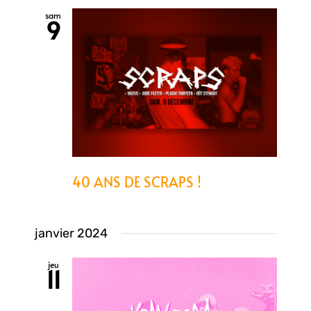
sam
9
40 ANS DE SCRAPS !
janvier 2024
jeu
11