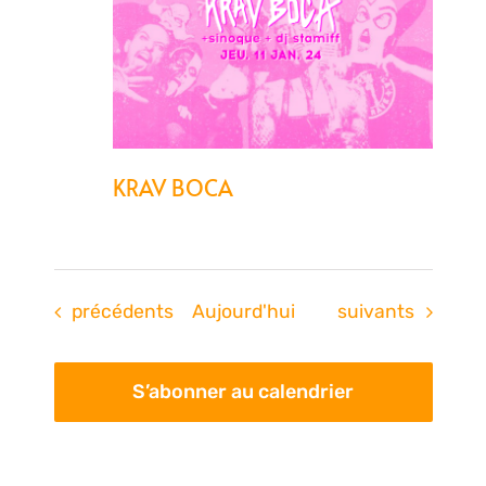
KRAV BOCA
Évènements
Évènements
précédents
Aujourd'hui
suivants
S’abonner au calendrier