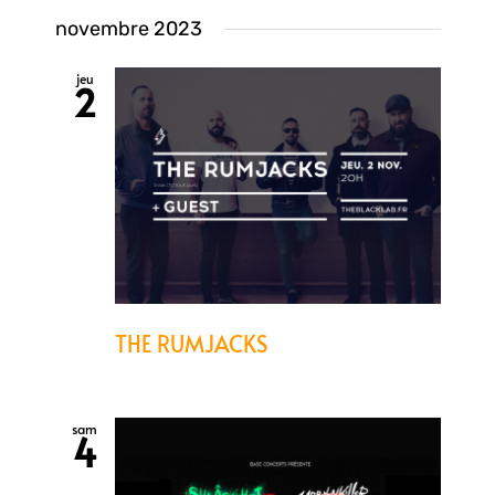
vue
Sélectionnez
pa
novembre 2023
une
Évè
date.
jeu
2
con
THE RUMJACKS
sam
4