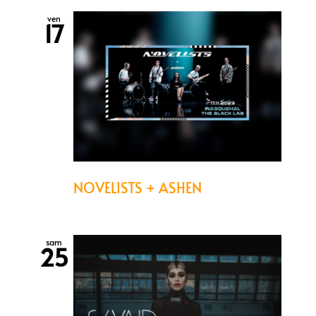
ven
17
NOVELISTS + ASHEN
sam
25