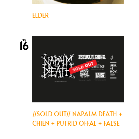
ELDER
jeu
16
//SOLD OUT// NAPALM DEATH +
CHIEN + PUTRID OFFAL + FALSE