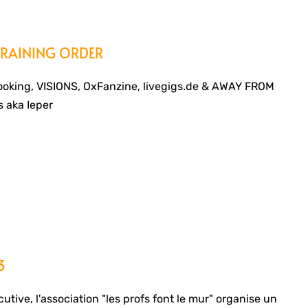
TRAINING ORDER
ooking, VISIONS, OxFanzine, livegigs.de & AWAY FROM
s aka Ieper
3
tive, l'association "les profs font le mur" organise un