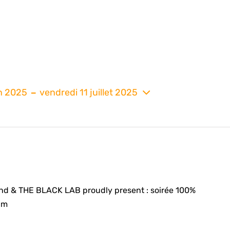
 - 
n 2025
vendredi 11 juillet 2025
nez
ind & THE BLACK LAB proudly present : soirée 100%
am