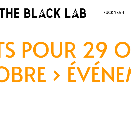
FUCK YEAH
S POUR 29 O
OBRE
› ÉVÉN