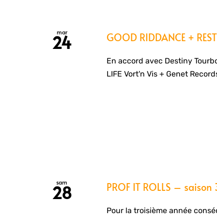
mar
GOOD RIDDANCE + RES
24
En accord avec Destiny Tourb
LIFE Vort'n Vis + Genet Record
sam
PROF IT ROLLS – saison 
28
Pour la troisième année consécu