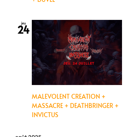
jeu
24
MALEVOLENT CREATION +
MASSACRE + DEATHBRINGER +
INVICTUS