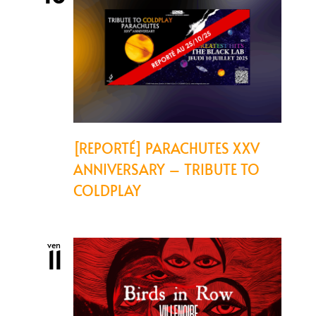
[REPORTÉ] PARACHUTES XXV
ANNIVERSARY – TRIBUTE TO
COLDPLAY
ven
11