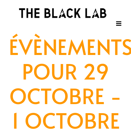
Passer
au
contenu
ÉVÈNEMENT
POUR 29
OCTOBRE -
1 OCTOBRE