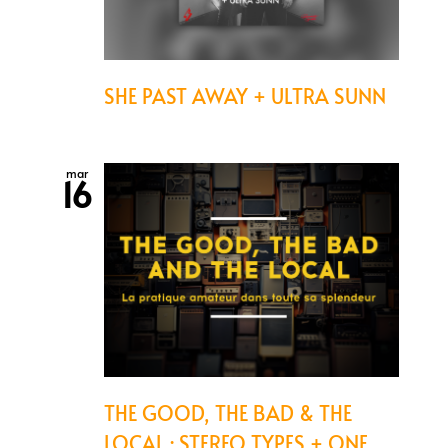
SHE PAST AWAY + ULTRA SUNN
mar
16
THE GOOD, THE BAD & THE
LOCAL : STEREO TYPES + ONE