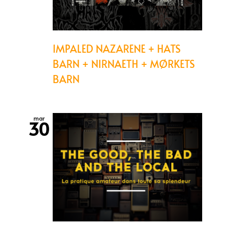
IMPALED NAZARENE + HATS
BARN + NIRNAETH + MØRKETS
BARN
mar
30