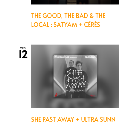
THE GOOD, THE BAD & THE
LOCAL : SATYAM + CÉRÈS
ven
12
SHE PAST AWAY + ULTRA SUNN