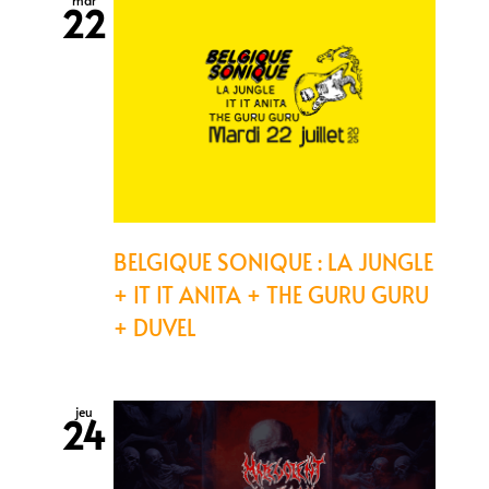
mar
22
BELGIQUE SONIQUE : LA JUNGLE
+ IT IT ANITA + THE GURU GURU
+ DUVEL
jeu
24