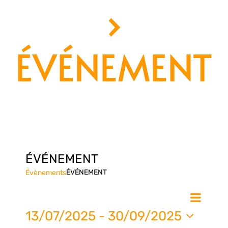
›
ÉVÉNEMENT
ÉVÉNEMENT
ÉVÉNEMENT
Évènements
Nav
Na
Liste
de
13/07/2025
 - 
30/09/2025