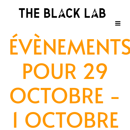
Passer
au
contenu
ÉVÈNEMENT
POUR 29
OCTOBRE -
1 OCTOBRE