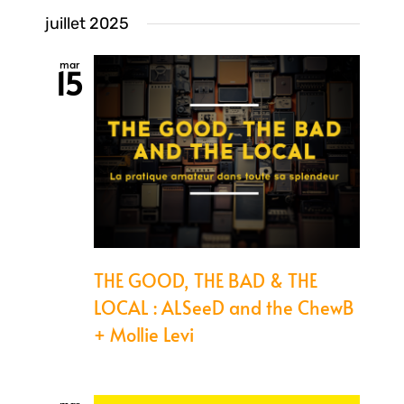
vue
Sélectionnez
pa
juillet 2025
une
Évè
date.
mar
15
con
THE GOOD, THE BAD & THE
LOCAL : ALSeeD and the ChewB
+ Mollie Levi