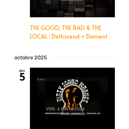
THE GOOD, THE BAD & THE
LOCAL : Dethscend + Dament
octobre 2025
dim
5