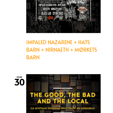
IMPALED NAZARENE + HATS
BARN + NIRNAETH + MØRKETS
BARN
mar
30