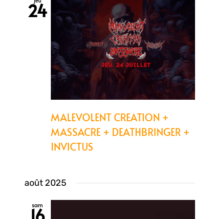
jeu
24
MALEVOLENT CREATION +
MASSACRE + DEATHBRINGER +
INVICTUS
août 2025
sam
16