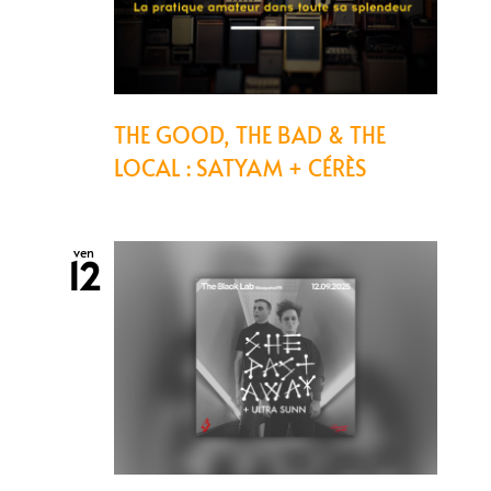
THE GOOD, THE BAD & THE
LOCAL : SATYAM + CÉRÈS
ven
12