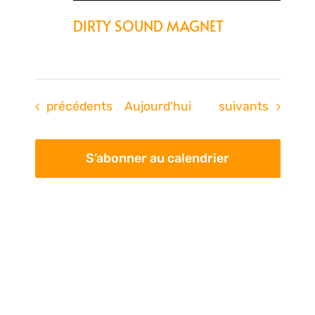
DIRTY SOUND MAGNET
Évènements
Évènements
précédents
Aujourd'hui
suivants
S’abonner au calendrier