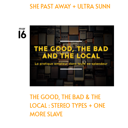
SHE PAST AWAY + ULTRA SUNN
mar
16
THE GOOD, THE BAD & THE
LOCAL : STEREO TYPES + ONE
MORE SLAVE