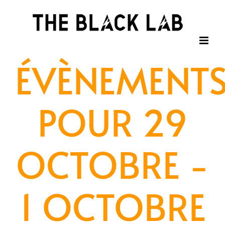
Passer
au
contenu
ÉVÈNEMENT
POUR 29
OCTOBRE -
1 OCTOBRE