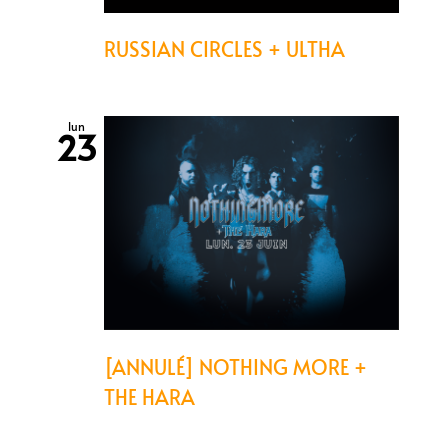
RUSSIAN CIRCLES + ULTHA
lun
23
[ANNULÉ] NOTHING MORE +
THE HARA