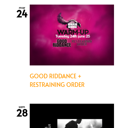
mar
24
GOOD RIDDANCE +
RESTRAINING ORDER
sam
28