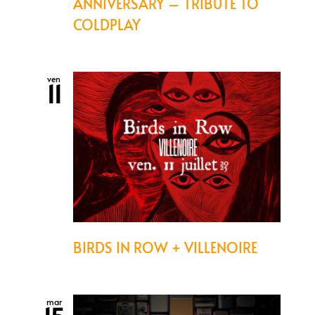
ANNIVERSARY – TRIBUTE TO
COLDPLAY
ven
11
BIRDS IN ROW + VILLENOIRE
mar