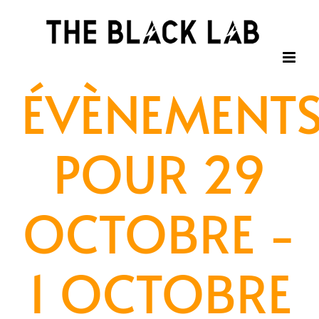
Passer
au
contenu
ÉVÈNEMENT
POUR 29
OCTOBRE -
1 OCTOBRE