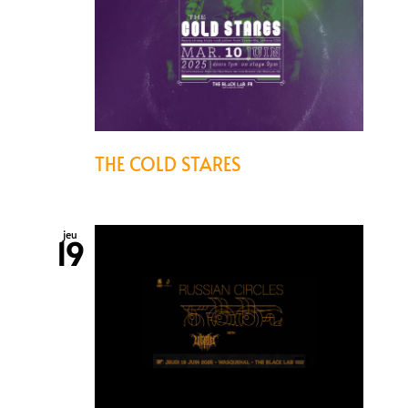
THE COLD STARES
jeu
19