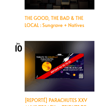
THE GOOD, THE BAD & THE
LOCAL : Sungrave + Natives
jeu
10
[REPORTÉ] PARACHUTES XXV