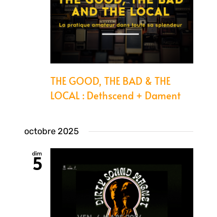
THE GOOD, THE BAD & THE
LOCAL : Dethscend + Dament
octobre 2025
dim
5