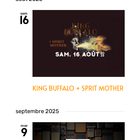
sam
16
KING BUFFALO + SPRIT MOTHER
septembre 2025
mar
9