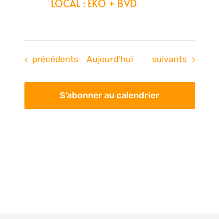
LOCAL : EKO + BVD
Évènements
Évènements
précédents
Aujourd'hui
suivants
S’abonner au calendrier