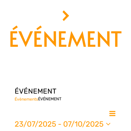
›
ÉVÉNEMENT
ÉVÉNEMENT
ÉVÉNEMENT
Évènements
Nav
Na
Liste
de
23/07/2025
 - 
07/10/2025