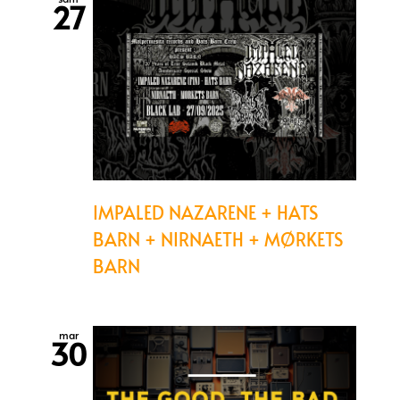
27
IMPALED NAZARENE + HATS
BARN + NIRNAETH + MØRKETS
BARN
mar
30