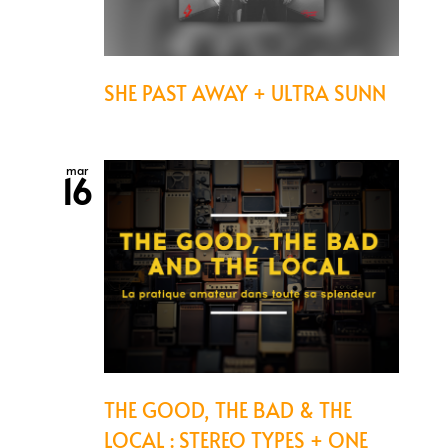
SHE PAST AWAY + ULTRA SUNN
mar
16
THE GOOD, THE BAD & THE
LOCAL : STEREO TYPES + ONE