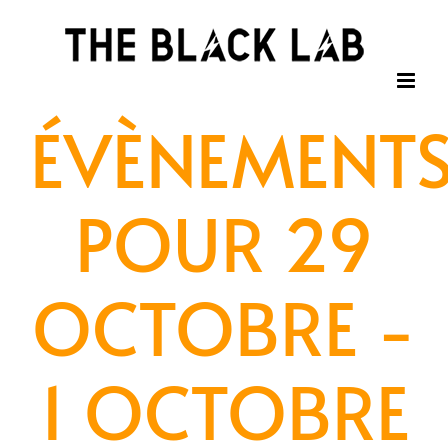
Passer
au
contenu
ÉVÈNEMENT
POUR 29
OCTOBRE -
1 OCTOBRE