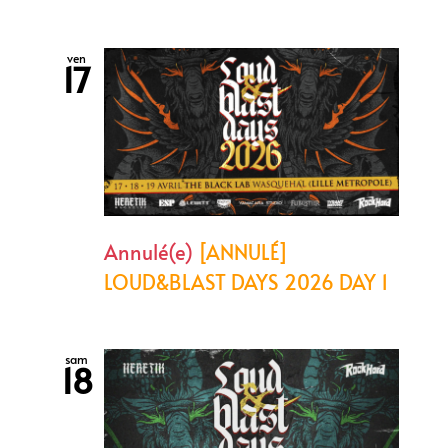
ven
17
Annulé(e)
[ANNULÉ]
LOUD&BLAST DAYS 2026 DAY 1
sam
18