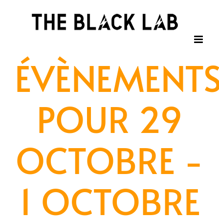
Passer
au
contenu
ÉVÈNEMENT
POUR 29
OCTOBRE -
1 OCTOBRE