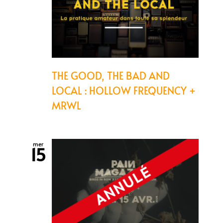
THE GOOD, THE BAD AND
LOCAL : HOLLOW FREQUENCY +
MRWL
mer
15