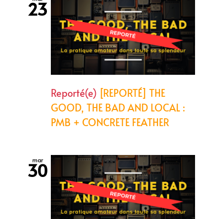
23
Reporté(e)
[REPORTÉ] THE
GOOD, THE BAD AND LOCAL :
PMB + CONCRETE FEATHER
mar
30