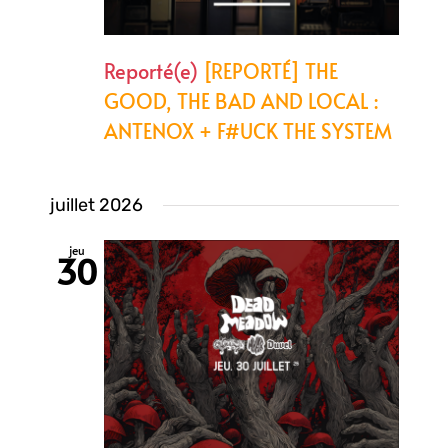
Reporté(e)
[REPORTÉ] THE
GOOD, THE BAD AND LOCAL :
ANTENOX + F#UCK THE SYSTEM
juillet 2026
jeu
30