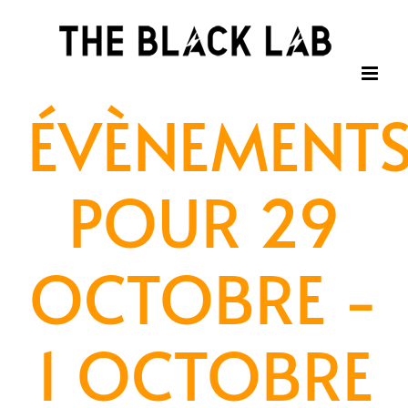
Passer
au
contenu
ÉVÈNEMENT
POUR 29
OCTOBRE -
1 OCTOBRE