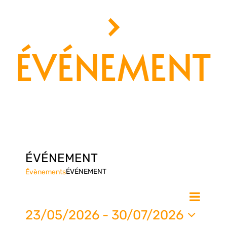
›
ÉVÉNEMENT
ÉVÉNEMENT
ÉVÉNEMENT
Évènements
Nav
Na
Liste
de
23/05/2026
 - 
30/07/2026