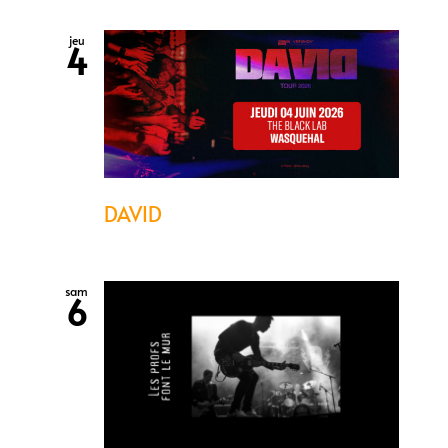
jeu
4
DAVID
sam
6