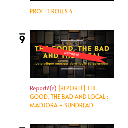
PROF IT ROLLS 4
mar
9
Reporté(e)
[REPORTÉ] THE
GOOD, THE BAD AND LOCAL :
MADJORA + SUNDREAD
mar