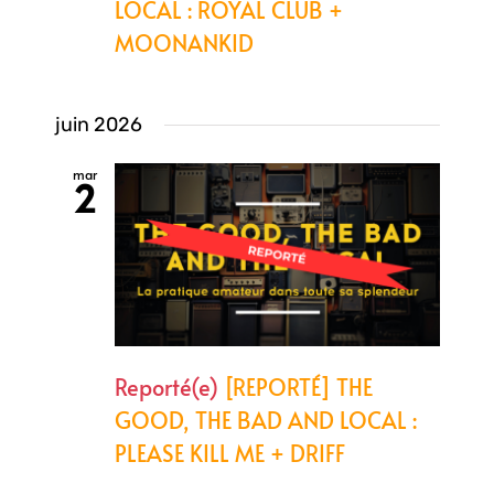
LOCAL : ROYAL CLUB +
MOONANKID
juin 2026
mar
2
Reporté(e)
[REPORTÉ] THE
GOOD, THE BAD AND LOCAL :
PLEASE KILL ME + DRIFF