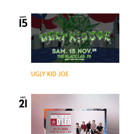
sam
15
UGLY KID JOE
ven
21