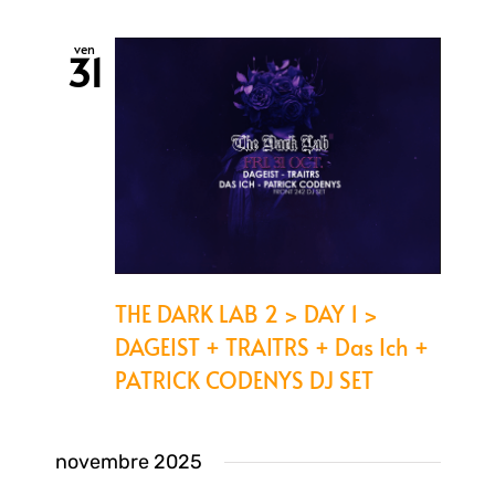
ven
31
THE DARK LAB 2 > DAY 1 >
DAGEIST + TRAITRS + Das Ich +
PATRICK CODENYS DJ SET
novembre 2025