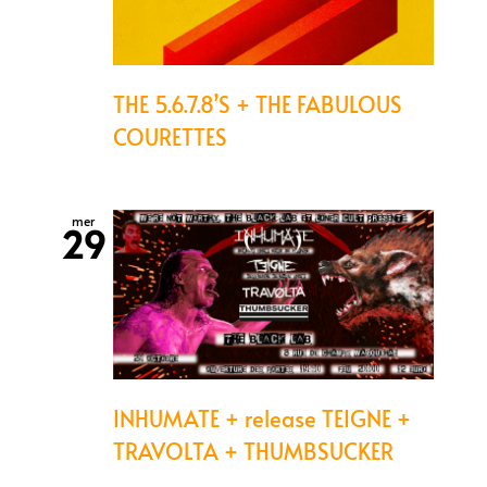
THE 5.6.7.8’S + THE FABULOUS
COURETTES
mer
29
INHUMATE + release TEIGNE +
TRAVOLTA + THUMBSUCKER