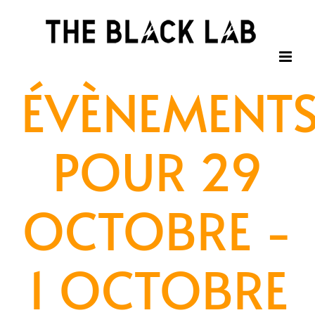
Passer
au
contenu
ÉVÈNEMENT
POUR 29
OCTOBRE -
1 OCTOBRE