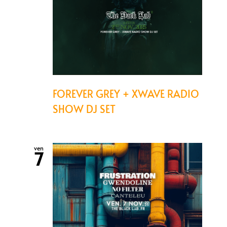
FOREVER GREY + XWAVE RADIO
SHOW DJ SET
ven
7