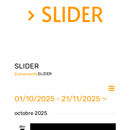
› SLIDER
SLIDER
SLIDER
Évènements
Nav
Na
Liste
de
01/10/2025
 - 
21/11/2025
vue
Sélectionnez
pa
octobre 2025
une
Évè
date.
dim