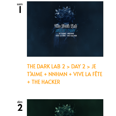
sam
1
THE DARK LAB 2 > DAY 2 > JE
T’AIME + NNHMN + VIVE LA FÊTE
+ THE HACKER
dim
2