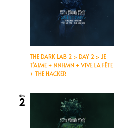
THE DARK LAB 2 > DAY 2 > JE
T’AIME + NNHMN + VIVE LA FÊTE
+ THE HACKER
dim
2