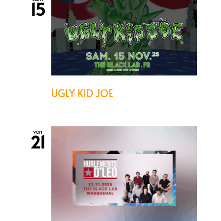
15
UGLY KID JOE
ven
21