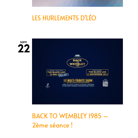
LES HURLEMENTS D’LÉO
sam
22
BACK TO WEMBLEY 1985 –
2ème séance !