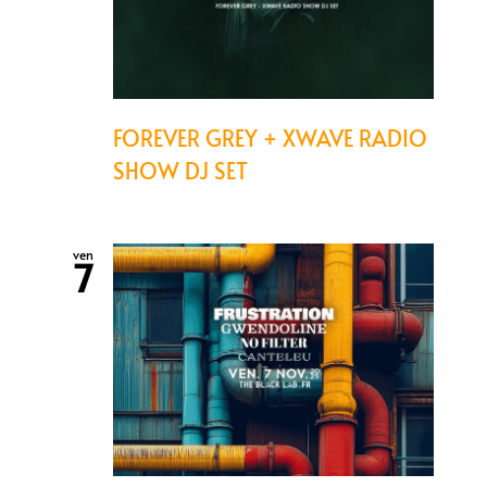
FOREVER GREY + XWAVE RADIO
SHOW DJ SET
ven
7