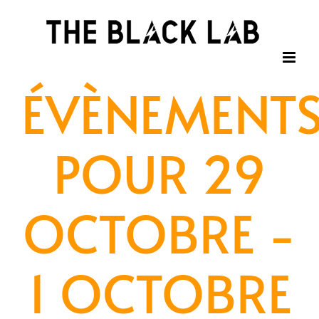
Passer
au
contenu
ÉVÈNEMENT
POUR 29
OCTOBRE -
1 OCTOBRE