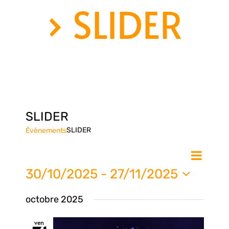
› SLIDER
SLIDER
SLIDER
Évènements
Nav
Na
Liste
de
30/10/2025
 - 
27/11/2025
vue
Sélectionnez
pa
octobre 2025
une
Évè
date.
ven