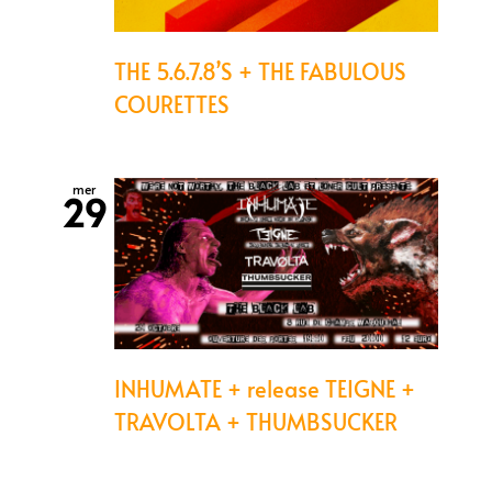
THE 5.6.7.8’S + THE FABULOUS
COURETTES
mer
29
INHUMATE + release TEIGNE +
TRAVOLTA + THUMBSUCKER