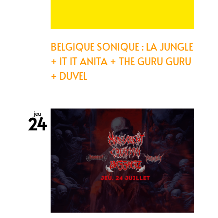
BELGIQUE SONIQUE : LA JUNGLE
+ IT IT ANITA + THE GURU GURU
+ DUVEL
jeu
24