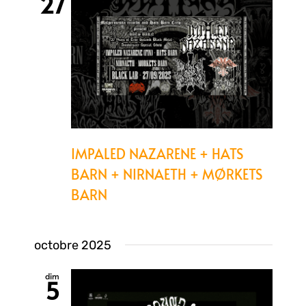
27
IMPALED NAZARENE + HATS
BARN + NIRNAETH + MØRKETS
BARN
octobre 2025
dim
5