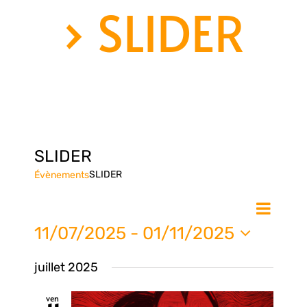
› SLIDER
SLIDER
SLIDER
Évènements
Nav
Na
Liste
de
11/07/2025
 - 
01/11/2025
vue
Sélectionnez
pa
juillet 2025
une
Évè
date.
ven