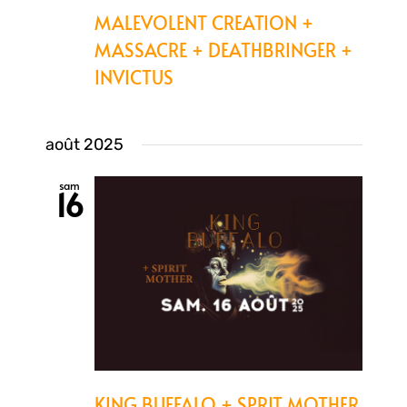
MALEVOLENT CREATION +
MASSACRE + DEATHBRINGER +
INVICTUS
août 2025
sam
16
KING BUFFALO + SPRIT MOTHER