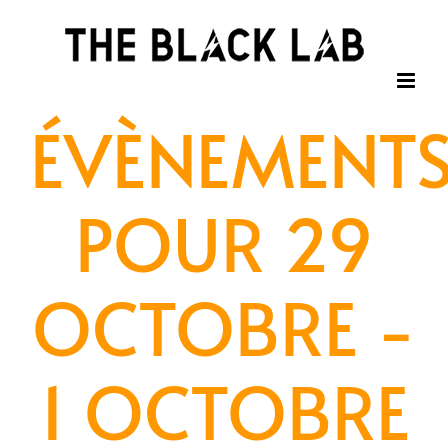
Passer
au
contenu
ÉVÈNEMENT
POUR 29
OCTOBRE -
1 OCTOBRE