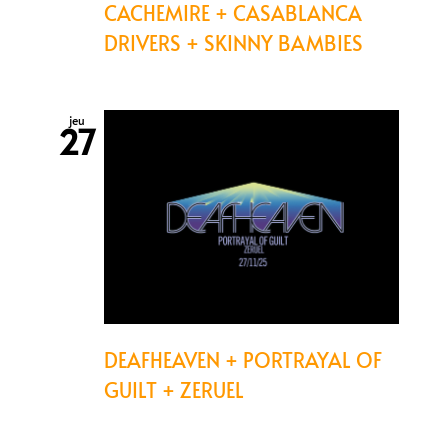
CACHEMIRE + CASABLANCA
DRIVERS + SKINNY BAMBIES
jeu
27
DEAFHEAVEN + PORTRAYAL OF
GUILT + ZERUEL