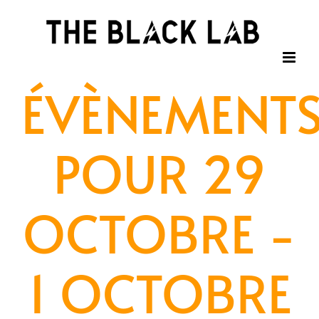
Passer
au
contenu
ÉVÈNEMENT
POUR 29
OCTOBRE -
1 OCTOBRE