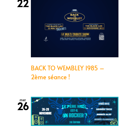
22
BACK TO WEMBLEY 1985 –
2ème séance !
mer
26