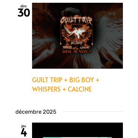
dim
30
GUILT TRIP + BIG BOY +
WHISPERS + CALCINE
décembre 2025
jeu
4