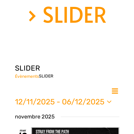
› SLIDER
SLIDER
SLIDER
Évènements
Nav
Na
Liste
de
12/11/2025
 - 
06/12/2025
vue
Sélectionnez
pa
novembre 2025
une
Évè
date.
mer