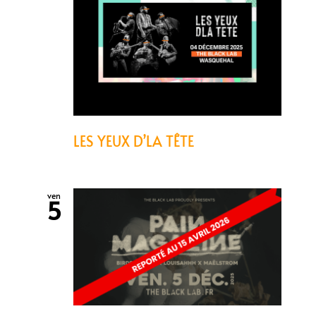
LES YEUX D’LA TÊTE
ven
5