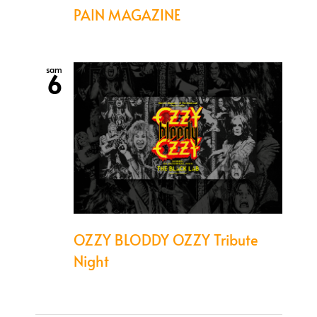
PAIN MAGAZINE
sam
6
OZZY BLODDY OZZY Tribute
Night