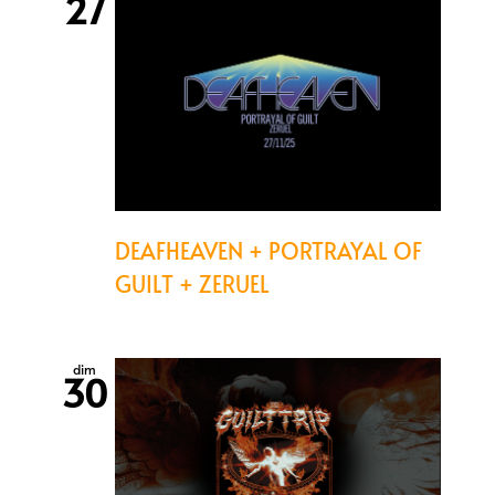
27
DEAFHEAVEN + PORTRAYAL OF
GUILT + ZERUEL
dim
30