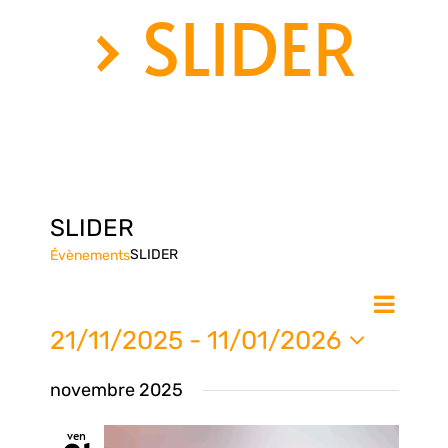
› SLIDER
SLIDER
SLIDER
Évènements
Nav
Na
Liste
de
21/11/2025
 - 
11/01/2026
vue
Sélectionnez
pa
novembre 2025
une
Évè
date.
ven