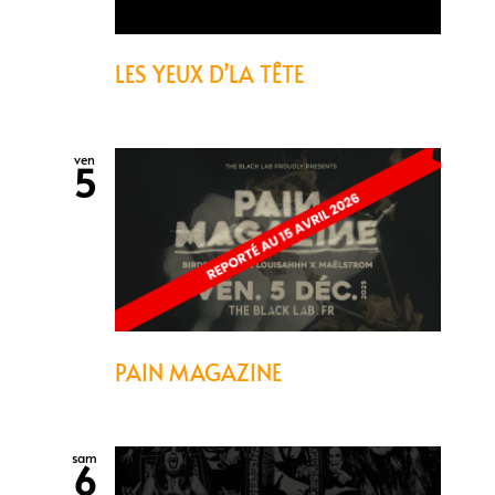
LES YEUX D’LA TÊTE
ven
5
PAIN MAGAZINE
sam
6