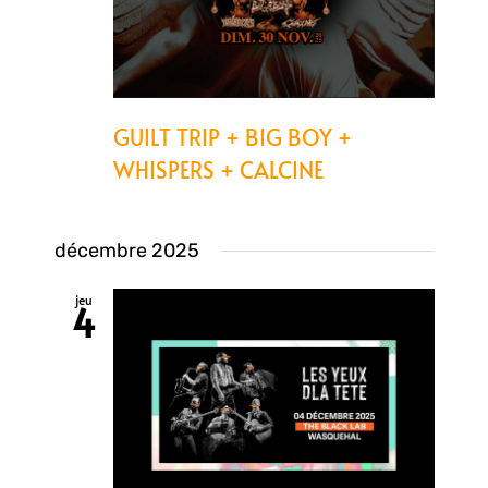
GUILT TRIP + BIG BOY +
WHISPERS + CALCINE
décembre 2025
jeu
4