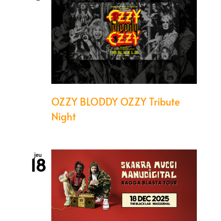
OZZY BLODDY OZZY Tribute
Night
jeu
18