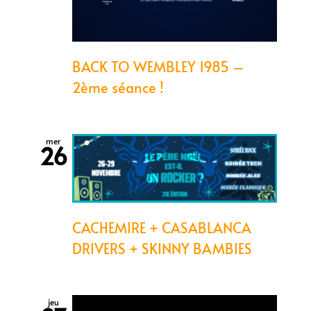
BACK TO WEMBLEY 1985 –
2ème séance !
mer
26
CACHEMIRE + CASABLANCA
DRIVERS + SKINNY BAMBIES
jeu