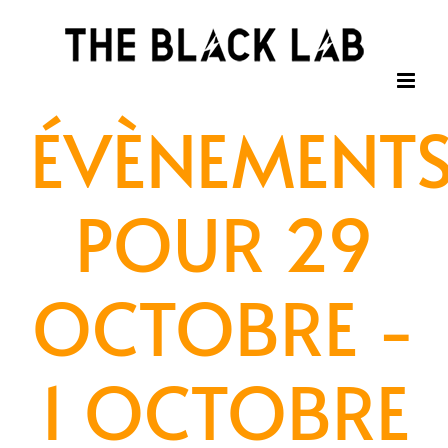
Passer
au
contenu
ÉVÈNEMENT
POUR 29
OCTOBRE -
1 OCTOBRE