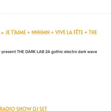
> JE T’AIME + NNHMN + VIVE LA FÊTE + THE
 present THE DARK LAB 2A gothic electro dark wave
 RADIO SHOW DJ SET