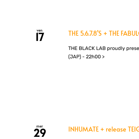
ven
THE 5.6.7.8’S + THE FAB
17
THE BLACK LAB proudly presen
(JAP) - 22h00 >
mer
INHUMATE + release TE
29