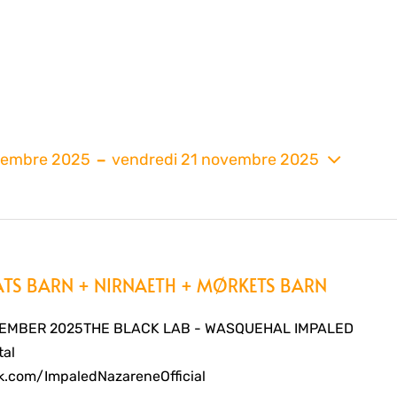
 - 
tembre 2025
vendredi 21 novembre 2025
nez
ATS BARN + NIRNAETH + MØRKETS BARN
TEMBER 2025THE BLACK LAB - WASQUEHAL IMPALED
tal
.com/ImpaledNazareneOfficial