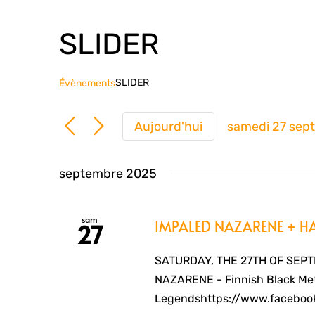
SLIDER
SLIDER
Évènements
Aujourd'hui
samedi 27 sep
Sélection
une
septembre 2025
date.
sam
IMPALED NAZARENE + H
27
SATURDAY, THE 27TH OF SEP
NAZARENE - Finnish Black Me
Legendshttps://www.facebook