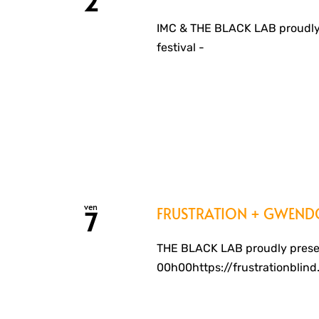
2
IMC & THE BLACK LAB proudly
festival -
ven
FRUSTRATION + GWENDOL
7
THE BLACK LAB proudly presen
00h00https://frustrationbli