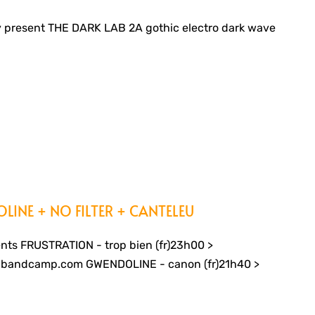
 present THE DARK LAB 2A gothic electro dark wave
INE + NO FILTER + CANTELEU
ts FRUSTRATION - trop bien (fr)23h00 >
nd.bandcamp.com GWENDOLINE - canon (fr)21h40 >