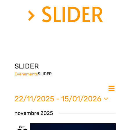
› SLIDER
SLIDER
SLIDER
Évènements
Nav
Na
Liste
de
22/11/2025
 - 
15/01/2026
vue
Sélectionnez
pa
novembre 2025
une
Évè
date.
sam