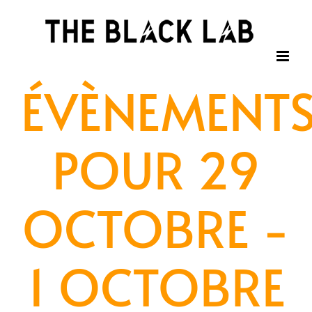
Passer
au
contenu
ÉVÈNEMENT
POUR 29
OCTOBRE -
1 OCTOBRE