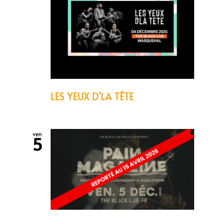
LES YEUX D’LA TÊTE
ven
5