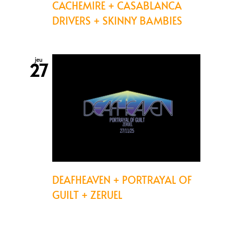
CACHEMIRE + CASABLANCA
DRIVERS + SKINNY BAMBIES
jeu
27
DEAFHEAVEN + PORTRAYAL OF
GUILT + ZERUEL