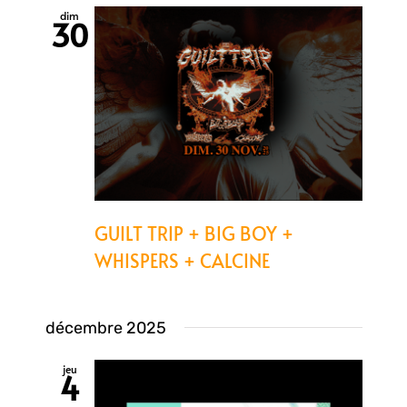
dim
30
GUILT TRIP + BIG BOY +
WHISPERS + CALCINE
décembre 2025
jeu
4