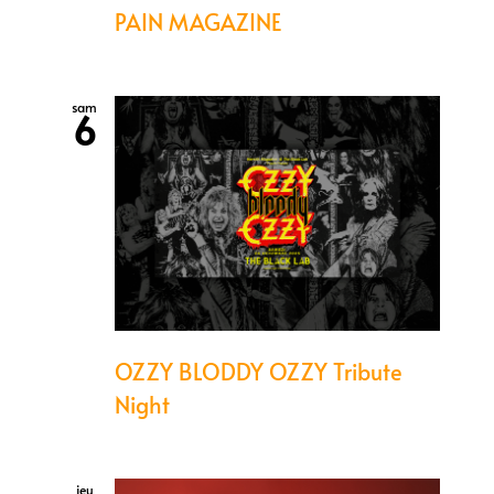
PAIN MAGAZINE
sam
6
OZZY BLODDY OZZY Tribute
Night
jeu