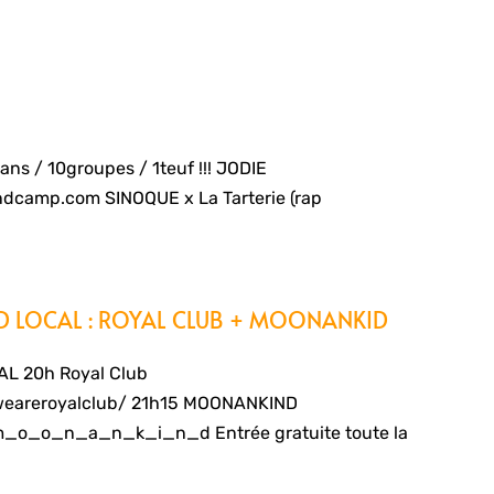
s / 10groupes / 1teuf !!! JODIE
andcamp.com SINOQUE x La Tarterie (rap
D LOCAL : ROYAL CLUB + MOONANKID
L 20h Royal Club
weareroyalclub/ 21h15 MOONANKIND
m_o_o_n_a_n_k_i_n_d Entrée gratuite toute la