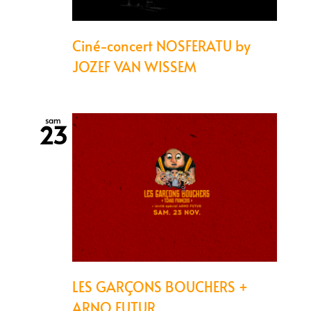
Ciné-concert NOSFERATU by
JOZEF VAN WISSEM
sam
23
LES GARÇONS BOUCHERS +
ARNO FUTUR