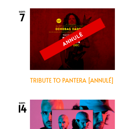
sam
7
TRIBUTE TO PANTERA [ANNULÉ]
sam
14