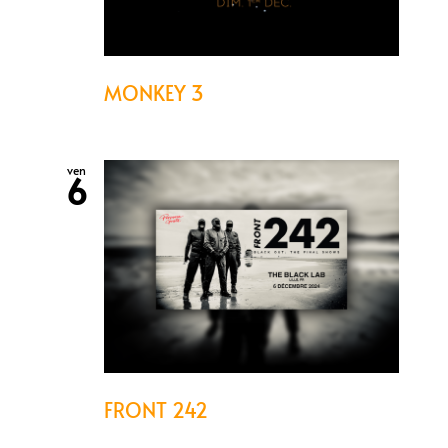
MONKEY 3
ven
6
FRONT 242