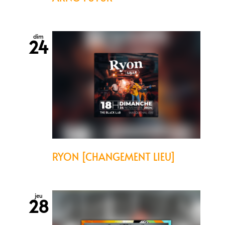
dim
24
RYON [CHANGEMENT LIEU]
jeu
28