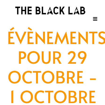
Passer
au
contenu
ÉVÈNEMENT
POUR 29
OCTOBRE -
1 OCTOBRE