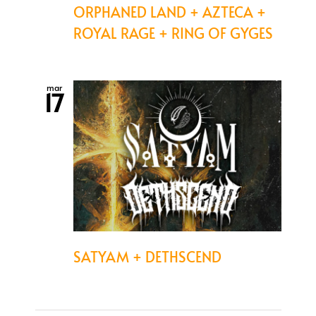
ORPHANED LAND + AZTECA +
ROYAL RAGE + RING OF GYGES
mar
17
SATYAM + DETHSCEND