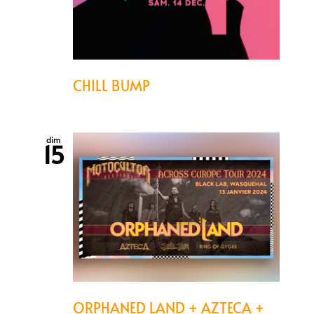
CHILL BUMP
dim
15
ORPHANED LAND + AZTECA +