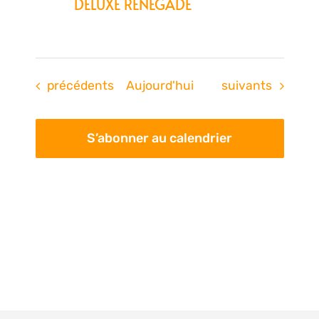
DELUXE RENEGADE
Évènements
Évènements
précédents
Aujourd'hui
suivants
S’abonner au calendrier