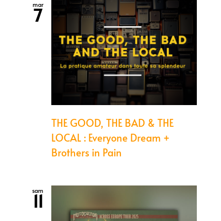
mar
7
THE GOOD, THE BAD & THE
LOCAL : Everyone Dream +
Brothers in Pain
sam
11