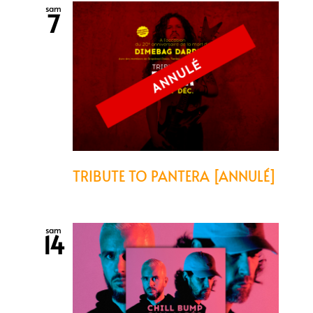
sam
7
TRIBUTE TO PANTERA [ANNULÉ]
sam
14