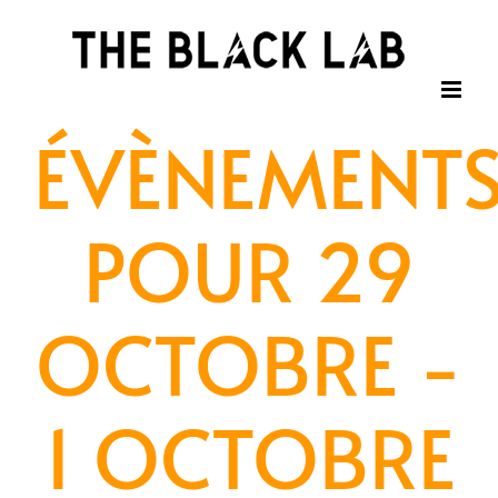
Passer
au
contenu
ÉVÈNEMENT
POUR 29
OCTOBRE -
1 OCTOBRE