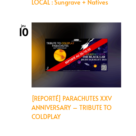
LOCAL : Sungrave + Natives
jeu
10
[REPORTÉ] PARACHUTES XXV
ANNIVERSARY – TRIBUTE TO
COLDPLAY