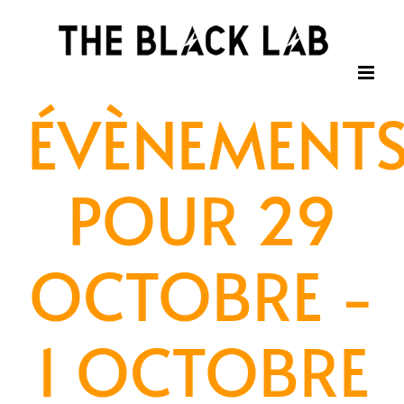
Passer
au
contenu
ÉVÈNEMENT
POUR 29
OCTOBRE -
1 OCTOBRE