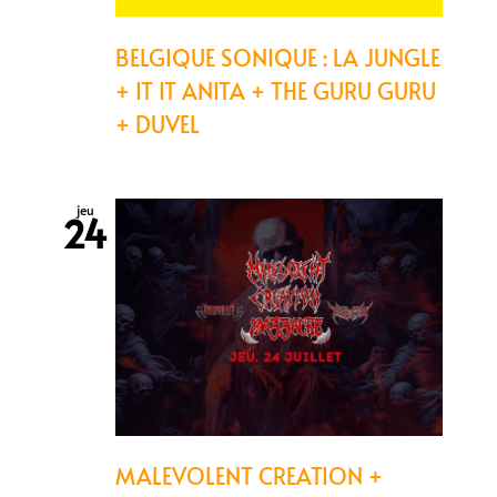
BELGIQUE SONIQUE : LA JUNGLE
+ IT IT ANITA + THE GURU GURU
+ DUVEL
jeu
24
MALEVOLENT CREATION +