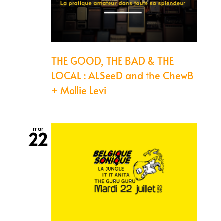
THE GOOD, THE BAD & THE
LOCAL : ALSeeD and the ChewB
+ Mollie Levi
mar
22