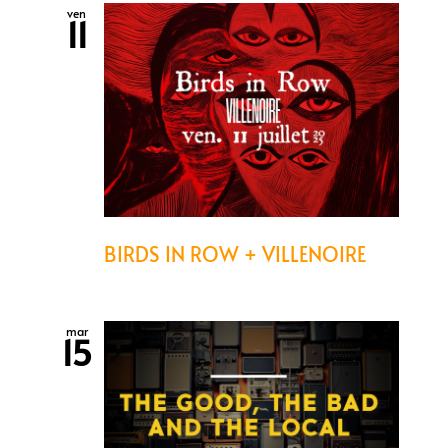
ven
11
BIRDS IN ROW + VILLENOIRE
mar
15