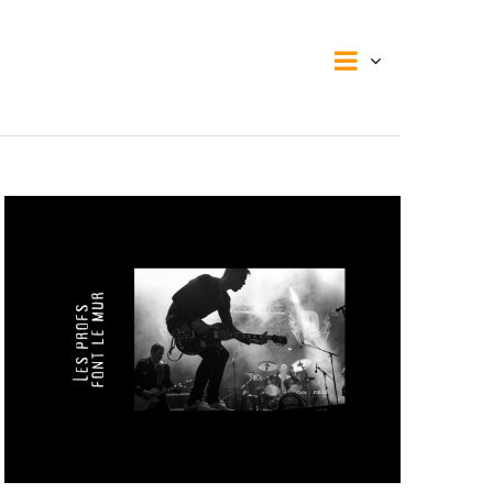
Navigat
Navig
Liste
de
vues
par
Évènem
consul