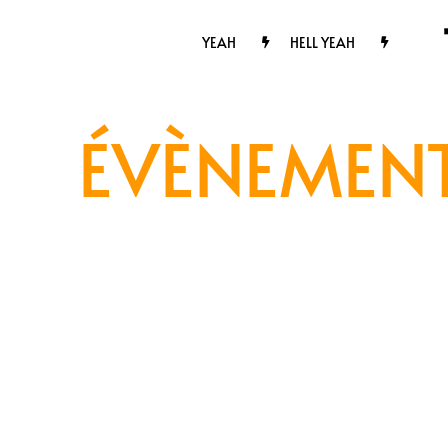
Passer
au
YEAH
HELL YEAH
contenu
ÉVÈNEMENT