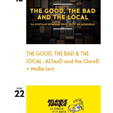
THE GOOD, THE BAD & THE
LOCAL : ALSeeD and the ChewB
+ Mollie Levi
mar
22