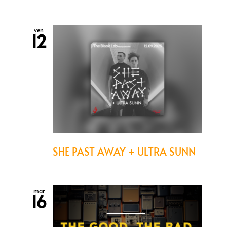
ven
12
SHE PAST AWAY + ULTRA SUNN
mar
16