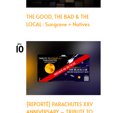
THE GOOD, THE BAD & THE
LOCAL : Sungrave + Natives
jeu
10
[REPORTÉ] PARACHUTES XXV
ANNIVERSARY – TRIBUTE TO