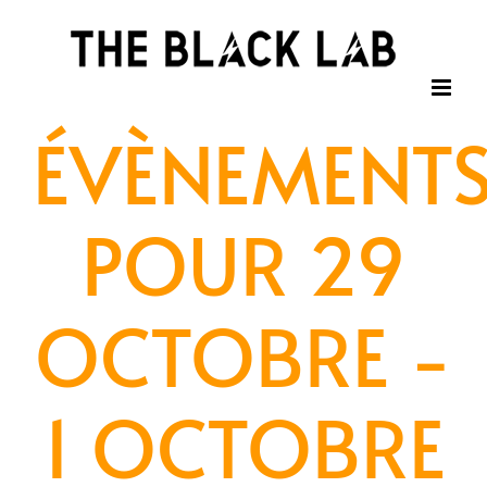
Passer
au
contenu
ÉVÈNEMENT
POUR 29
OCTOBRE -
1 OCTOBRE