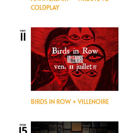
COLDPLAY
ven
11
BIRDS IN ROW + VILLENOIRE
mar
15