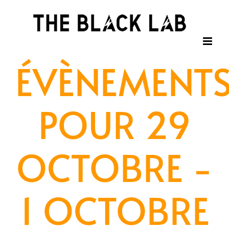
Passer
au
contenu
ÉVÈNEMENT
POUR 29
OCTOBRE -
1 OCTOBRE