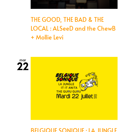
THE GOOD, THE BAD & THE
LOCAL : ALSeeD and the ChewB
+ Mollie Levi
mar
22
BELGIQUE SONIQUE : LA JUNGLE