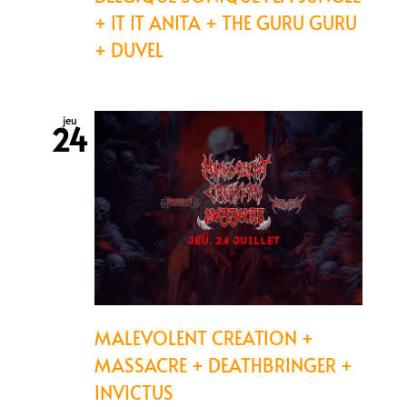
+ IT IT ANITA + THE GURU GURU
+ DUVEL
jeu
24
MALEVOLENT CREATION +
MASSACRE + DEATHBRINGER +
INVICTUS