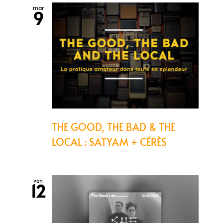
mar
9
THE GOOD, THE BAD & THE
LOCAL : SATYAM + CÉRÈS
ven
12