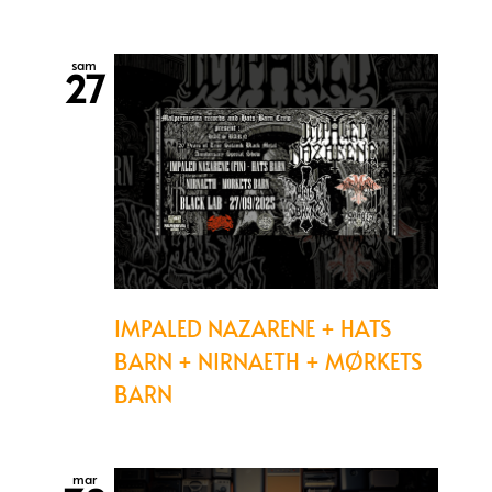
sam
27
IMPALED NAZARENE + HATS
BARN + NIRNAETH + MØRKETS
BARN
mar