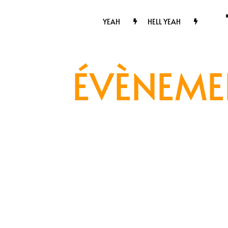
Passer
au
YEAH
HELL YEAH
contenu
ÉVÈNEME