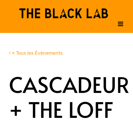
Passer
au
contenu
« Tous les Évènements
CASCADEUR
+ THE LOFF