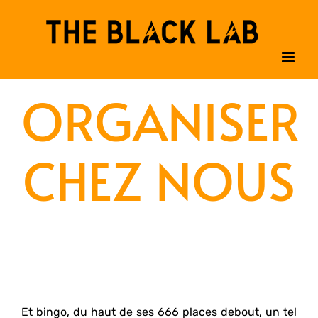
Passer
au
contenu
ORGANISER
CHEZ NOUS
Et bingo, du haut de ses 666 places debout, un tel