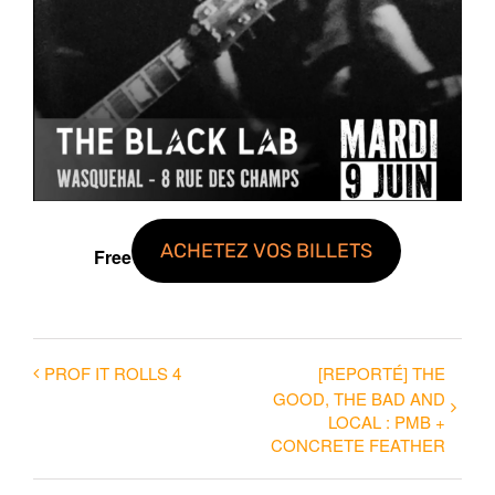
ACHETEZ VOS BILLETS
Free
PROF IT ROLLS 4
[REPORTÉ] THE
GOOD, THE BAD AND
LOCAL : PMB +
CONCRETE FEATHER