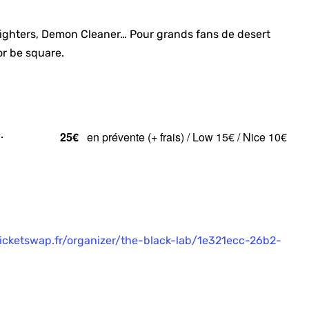
kfighters, Demon Cleaner… Pour grands fans de desert
or be square.
.
25€
en prévente (+ frais) / Low 15€ / Nice 10€
icketswap.fr/organizer/the-black-lab/1e321ecc-26b2-