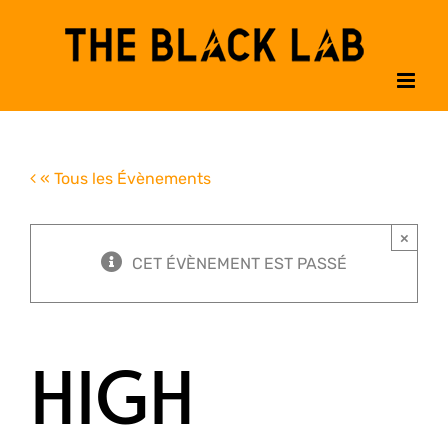
Passer
au
contenu
« Tous les Évènements
×
CET ÉVÈNEMENT EST PASSÉ
HIGH