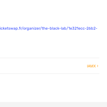
icketswap.fr/organizer/the-black-lab/1e321ecc-26b2-
IAMX