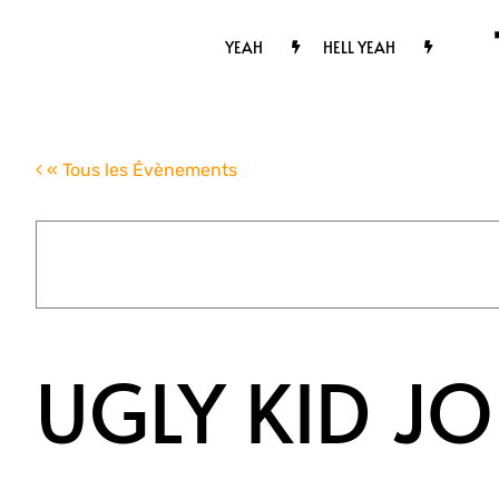
Passer
au
YEAH
HELL YEAH
contenu
« Tous les Évènements
UGLY KID JO