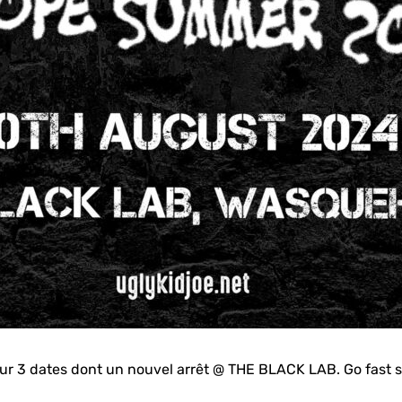
ur 3 dates dont un nouvel arrêt @ THE BLACK LAB. Go fast sur