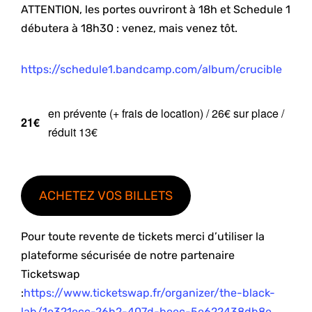
ATTENTION, les portes ouvriront à 18h et Schedule 1
débutera à 18h30 : venez, mais venez tôt.
https://schedule1.bandcamp.com/album/crucible
en prévente (+ frais de location) / 26€ sur place /
21€
réduit 13€
ACHETEZ VOS BILLETS
Pour toute revente de tickets merci d’utiliser la
plateforme sécurisée de notre partenaire
Ticketswap
:
https://www.ticketswap.fr/organizer/the-black-
lab/1e321ecc-26b2-407d-beec-5e622438db8e