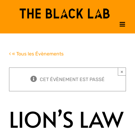
Passer
au
contenu
« Tous les Évènements
×
CET ÉVÈNEMENT EST PASSÉ
LION’S LAW