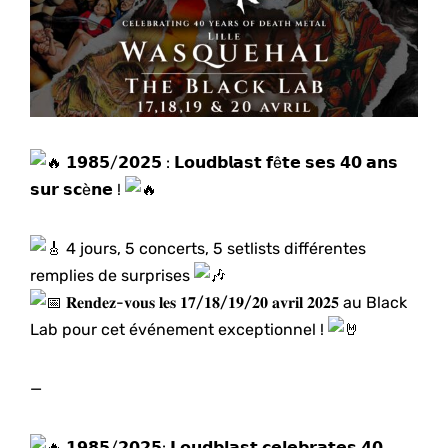
𝟭𝟵𝟴𝟱/𝟮𝟬𝟮𝟱 : 𝗟𝗼𝘂𝗱𝗯𝗹𝗮𝘀𝘁 𝗳ê𝘁𝗲 𝘀𝗲𝘀 𝟰𝟬 𝗮𝗻𝘀
𝘀𝘂𝗿 𝘀𝗰è𝗻𝗲 !
4 jours, 5 concerts, 5 setlists différentes
remplies de surprises
𝐑𝐞𝐧𝐝𝐞𝐳-𝐯𝐨𝐮𝐬 𝐥𝐞𝐬 𝟏𝟕/𝟏𝟖/𝟏𝟗/𝟐𝟎 𝐚𝐯𝐫𝐢𝐥 𝟐𝟎𝟐𝟓 au Black
Lab pour cet événement exceptionnel !
—
𝟭𝟵𝟴𝟱/𝟮𝟬𝟮𝟱: 𝗟𝗼𝘂𝗱𝗯𝗹𝗮𝘀𝘁 𝗰𝗲𝗹𝗲𝗯𝗿𝗮𝘁𝗲𝘀 𝟰𝟬