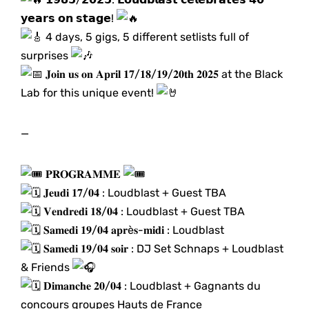
𝘆𝗲𝗮𝗿𝘀 𝗼𝗻 𝘀𝘁𝗮𝗴𝗲!
4 days, 5 gigs, 5 different setlists full of
surprises
𝐉𝐨𝐢𝐧 𝐮𝐬 𝐨𝐧 𝐀𝐩𝐫𝐢𝐥 𝟏𝟕/𝟏𝟖/𝟏𝟗/𝟐𝟎𝐭𝐡 𝟐𝟎𝟐𝟓 at the Black
Lab for this unique event!
—
𝐏𝐑𝐎𝐆𝐑𝐀𝐌𝐌𝐄
𝐉𝐞𝐮𝐝𝐢 𝟏𝟕/𝟎𝟒 : Loudblast + Guest TBA
𝐕𝐞𝐧𝐝𝐫𝐞𝐝𝐢 𝟏𝟖/𝟎𝟒 : Loudblast + Guest TBA
𝐒𝐚𝐦𝐞𝐝𝐢 𝟏𝟗/𝟎𝟒 𝐚𝐩𝐫è𝐬-𝐦𝐢𝐝𝐢 : Loudblast
𝐒𝐚𝐦𝐞𝐝𝐢 𝟏𝟗/𝟎𝟒 𝐬𝐨𝐢𝐫 : DJ Set Schnaps + Loudblast
& Friends
𝐃𝐢𝐦𝐚𝐧𝐜𝐡𝐞 𝟐𝟎/𝟎𝟒 : Loudblast + Gagnants du
concours groupes Hauts de France