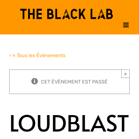
Passer
au
contenu
« Tous les Évènements
×
CET ÉVÈNEMENT EST PASSÉ
LOUDBLAST