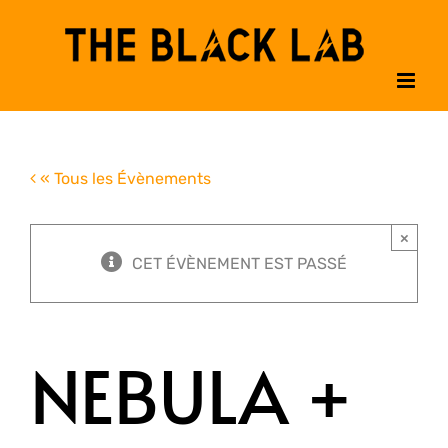
Passer
au
contenu
« Tous les Évènements
×
CET ÉVÈNEMENT EST PASSÉ
NEBULA +