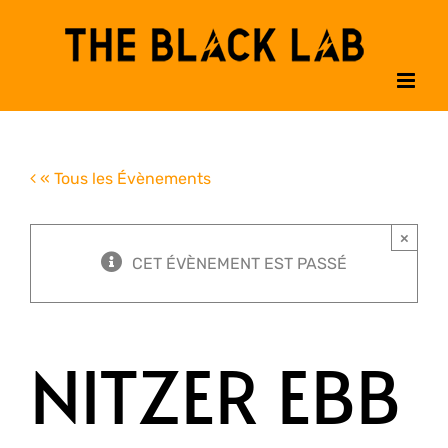
Passer
au
contenu
« Tous les Évènements
×
CET ÉVÈNEMENT EST PASSÉ
NITZER EBB