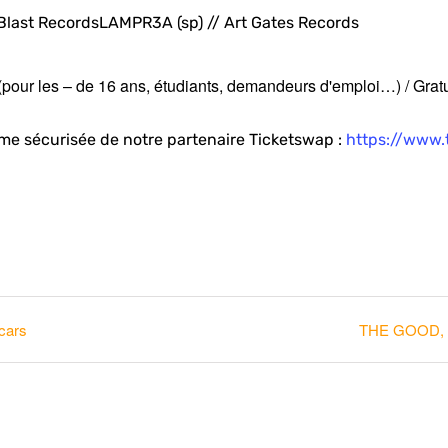
Blast Records
LAMPR3A (sp) // Art Gates Records
€ (pour les – de 16 ans, étudiants, demandeurs d'emploi…) / Grat
orme sécurisée de notre partenaire Ticketswap :
https://www.t
cars
THE GOOD, T