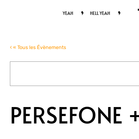
Passer
au
YEAH
HELL YEAH
contenu
« Tous les Évènements
PERSEFONE 