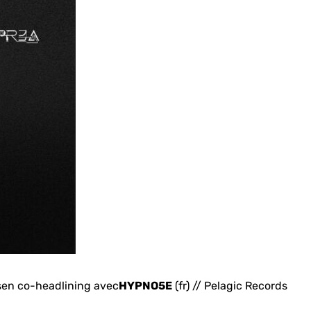
s
en co-headlining avec
HYPNO5E
(fr) // Pelagic Records