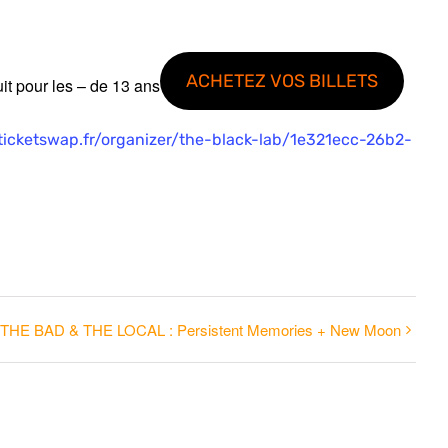
ACHETEZ VOS BILLETS
uit pour les – de 13 ans
icketswap.fr/organizer/the-black-lab/1e321ecc-26b2-
HE BAD & THE LOCAL : Persistent Memories + New Moon