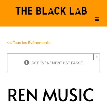
Passer
au
contenu
« Tous les Évènements
×
CET ÉVÈNEMENT EST PASSÉ
REN MUSIC