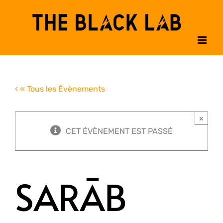
Passer
au
contenu
« Tous les Évènements
×
CET ÉVÈNEMENT EST PASSÉ
SARĀB