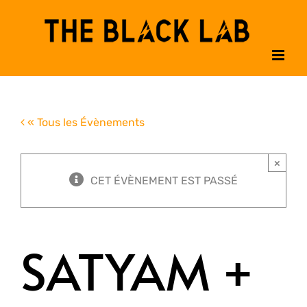
Passer
au
contenu
« Tous les Évènements
×
CET ÉVÈNEMENT EST PASSÉ
SATYAM +