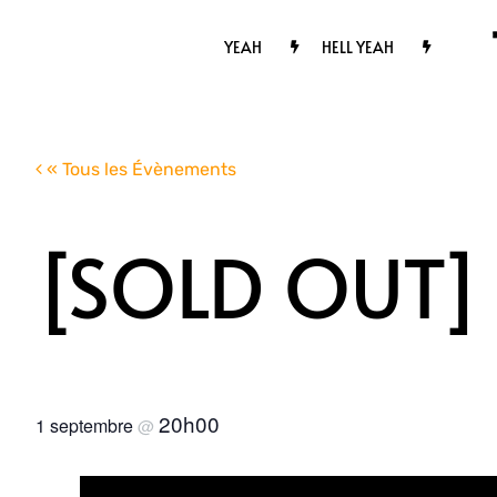
Passer
au
YEAH
HELL YEAH
contenu
« Tous les Évènements
[SOLD OUT]
20h00
1 septembre
@