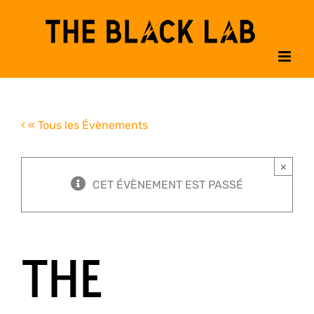
Passer
au
contenu
« Tous les Évènements
×
CET ÉVÈNEMENT EST PASSÉ
THE