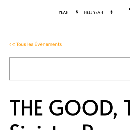
Passer
au
YEAH
HELL YEAH
contenu
« Tous les Évènements
THE GOOD, T