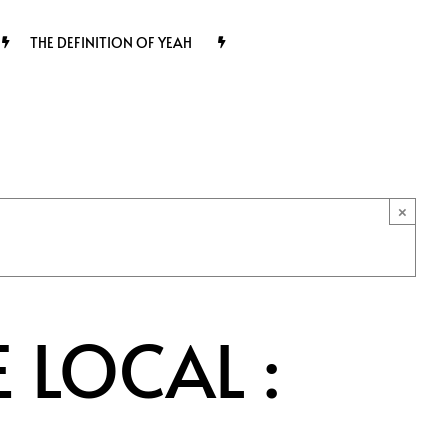
THE DEFINITION OF YEAH
×
 LOCAL :