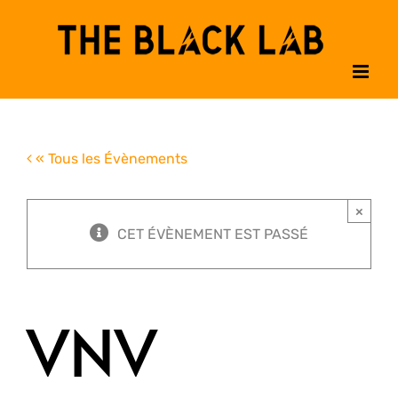
Passer
au
contenu
« Tous les Évènements
×
CET ÉVÈNEMENT EST PASSÉ
VNV