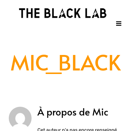
Passer
au
contenu
MIC_BLACK
À propos de
Mic
Cet auteur n'a pas encore renseigné